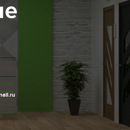
не
ail.ru