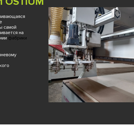
 OSTIUM
звивающаяся
е
ы самой
ивается на
ании
фабрики
вневому
кого