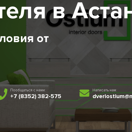
еля в Аста
ловия от
Пообщаться с нами:
Написать нам:
+7 (8352) 382-575
dveriostium@m