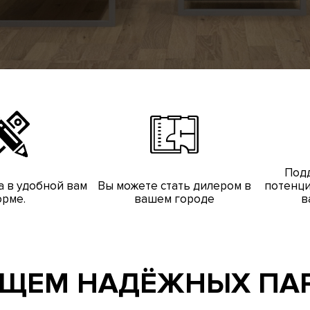
Под
а в удобной вам
Вы можете
стать дилером
в
потенц
рме.
вашем городе
в
ЩЕМ НАДЁЖНЫХ ПА